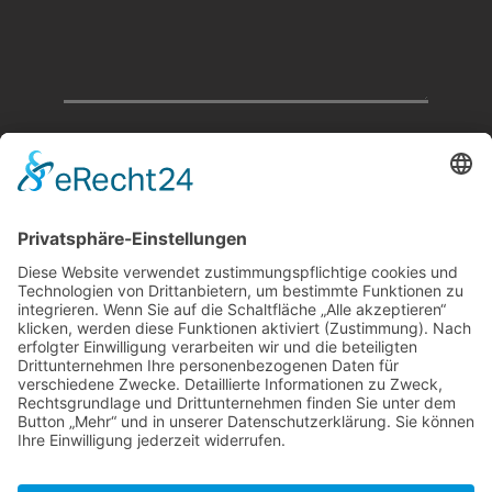
Ich stimme zu, dass meine Angaben aus dem
Kontaktformular zur Beantwortung meiner Anfrage
erhoben und verarbeitet werden. Die Daten werden
nach abgeschlossener Bearbeitung Ihrer Anfrage
gelöscht. Hinweis: Sie können Ihre Einwilligung
jederzeit für die Zukunft per E-Mail unter
markus.kaucik@vogtmuehlen.de
widerrufen.
Detaillierte Informationen zum Umgang mit
Nutzerdaten finden Sie in unserer
Datenschutzerklärung
.
NACHRICHT ABSCHICKEN